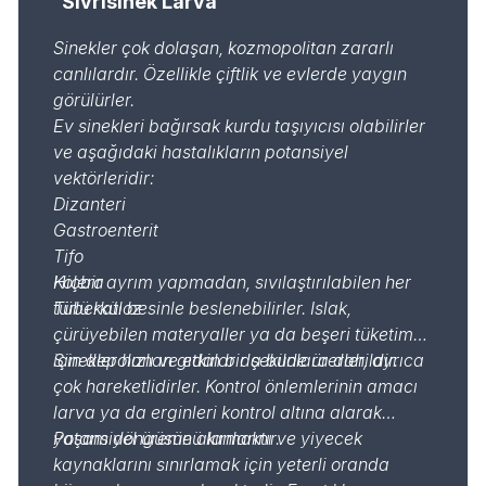
Sivrisinek Larva
Sinekler çok dolaşan, kozmopolitan zararlı
canlılardır. Özellikle çiftlik ve evlerde yaygın
görülürler.
Ev sinekleri bağırsak kurdu taşıyıcısı olabilirler
ve aşağıdaki hastalıkların potansiyel
vektörleridir:
Dizanteri
Gastroenterit
Tifo
Kolera
Hiçbir ayrım yapmadan, sıvılaştırılabilen her
Tüberküloz
türlü katı besinle beslenebilirler. Islak,
çürüyebilen materyaller ya da beşeri tüketim
için depolanan gıdalar da bunlara dahildir.
Sinekler hızlı ve etkin bir şekilde ürerler, ayrıca
çok hareketlidirler. Kontrol önlemlerinin amacı
larva ya da erginleri kontrol altına alarak
yaşam döngüsünü kırmaktır.
Potansiyel üreme alanlarını ve yiyecek
kaynaklarını sınırlamak için yeterli oranda