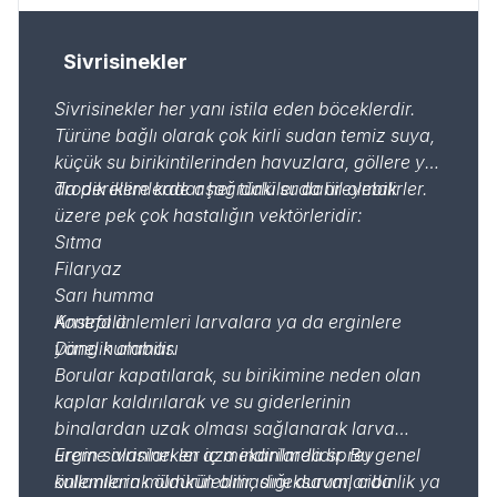
Sivrisinekler
Sivrisinekler her yanı istila eden böceklerdir.
Türüne bağlı olarak çok kirli sudan temiz suya,
küçük su birikintilerinden havuzlara, göllere ya
da derelere kadar her türlü suda üreyebilirler.
Tropik iklimlerde aşağıdakiler dahil olmak
üzere pek çok hastalığın vektörleridir:
Sıtma
Filaryaz
Sarı humma
Ansefalit
Kontrol önlemleri larvalara ya da erginlere
Dang humması
yönelik olabilir.
Borular kapatılarak, su birikimine neden olan
kaplar kaldırılarak ve su giderlerinin
binalardan uzak olması sağlanarak larva
üreme alanları en aza indirilmelidir. Bu genel
Ergin sivrisinekler iç mekanlarda sprey
önlemlerin mümkün olmadığı durumlarda
kullanılarak öldürülebilir, sineksavar, cibinlik ya