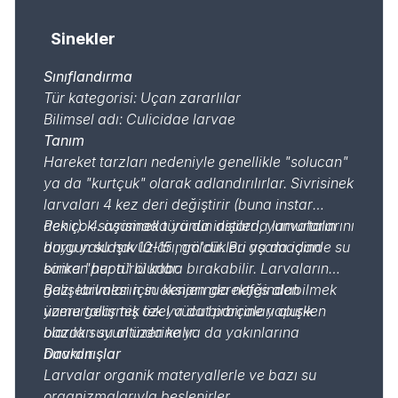
Sinekler
Sınıflandırma
Tür kategorisi: Uçan zararlılar
Bilimsel adı: Culicidae larvae
Tanım
Hareket tarzları nedeniyle genellikle "solucan"
ya da "kurtçuk" olarak adlandırılırlar. Sivrisinek
larvaları 4 kez deri değiştirir (buna instar
denir). 4. aşamada ya da instarda larvaların
Pek çok sivrisinek türünün dişileri, yumurtalarını
boyu yaklaşık 10-15 mm'dir. Bu aşamadan
durgun su havuzları, gölcükleri ya da içinde su
sonra "pupa" olurlar.
biriken her türlü kaba bırakabilir. Larvaların
gelişebilmesi için oksijen gerektiğinden
Bazı larvaların su kenarında nefes alabilmek
yumurtalar tek tek ya da birbirine yapışık
üzere gelişmiş özel vücut parçaları olurken
olarak suyun üzerine ya da yakınlarına
bazıları su altında kalır.
bırakılır.
Davranışlar
Larvalar organik materyallerle ve bazı su
organizmalarıyla beslenirler