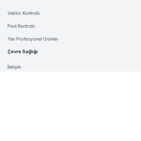
Vektör Kontrolü
Pest Kontrolü
Yarı Profesyonel Ürünler
Çevre Sağlığı
İletişim
Hakkımızda
Genel Kullanım Şartları
Gizlilik Politikası
Sahibi