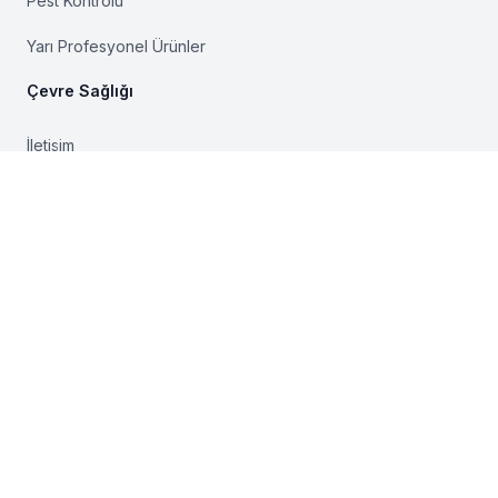
Pest Kontrolü
Yarı Profesyonel Ürünler
Çevre Sağlığı
İletişim
Hakkımızda
Genel Kullanım Şartları
Gizlilik Politikası
Sahibi
Hazırlayan ve Geliştiren
© 2024 Abe Biyosidal, Tüm Hakları Saklıdır.